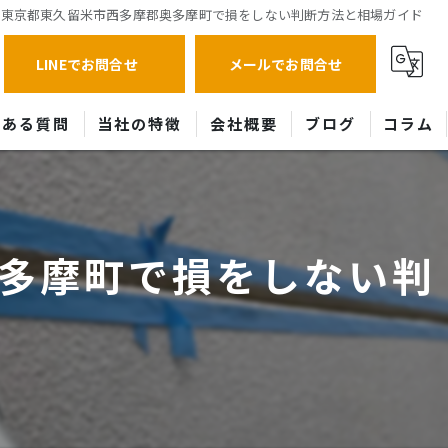
や東京都東久留米市西多摩郡奥多摩町で損をしない判断方法と相場ガイド
LINEでお問合せ
メールでお問合せ
くある質問
当社の特徴
会社概要
ブログ
コラム
外壁
屋根
多摩町で損をしない判
所沢市の塗装
清瀬市の塗装
ひび割れ