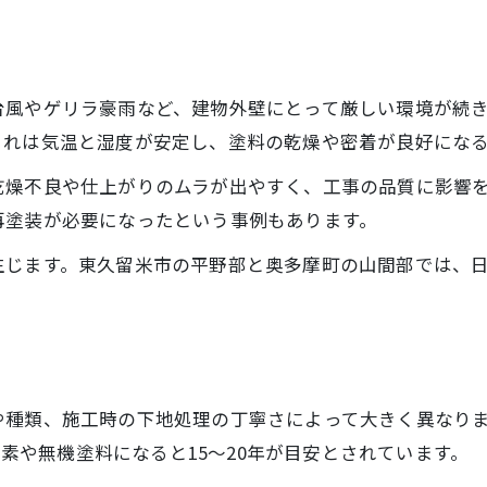
塗装金額が相場以上か判断する方法
塗装費用の妥当性を見極めるチェック項目
塗装見積もりの平均金額を知るメリット
台風やゲリラ豪雨など、建物外壁にとって厳しい環境が続
金額が高い塗装業者の特徴とその理由
これは気温と湿度が安定し、塗料の乾燥や密着が良好にな
塗装費用が相場から逸脱する原因を探る
乾燥不良や仕上がりのムラが出やすく、工事の品質に影響
後悔のない塗装計画のための秘訣
再塗装が必要になったという事例もあります。
塗装で後悔しないための事前準備とは
生じます。東久留米市の平野部と奥多摩町の山間部では、
長持ちする塗装を叶える計画の立て方
塗装計画で押さえるべきポイントを解説
見積もりや色選びで失敗しない方法
信頼できる塗装会社の選び方のコツ
種類、施工時の下地処理の丁寧さによって大きく異なりま
ッ素や無機塗料になると15～20年が目安とされています。