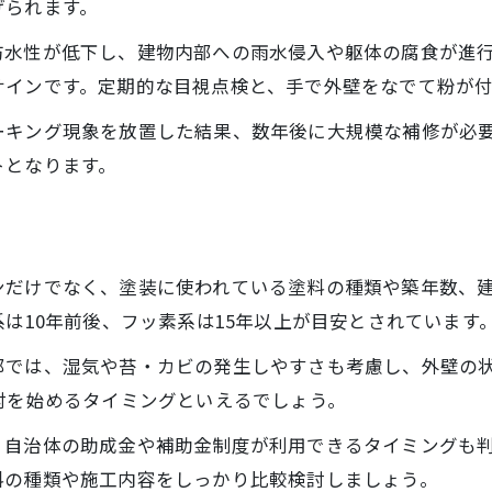
高額見積もりを避ける塗装の判断軸
げられます。
高額な塗装見積もりの見分け方と対策
防水性が低下し、建物内部への雨水侵入や躯体の腐食が進
塗装費用を抑えるための比較ポイント
サインです。定期的な目視点検と、手で外壁をなでて粉が
見積もりで確認すべき塗装項目の詳細
ーキング現象を放置した結果、数年後に大規模な補修が必
複数社比較が塗装費用節約のカギになる理由
トとなります。
適正な塗装価格と過剰請求の境界線を知る
塗装の失敗を防ぐ色選びと注意点
塗装で後悔しない色選びの重要ポイント
ンだけでなく、塗装に使われている塗料の種類や築年数、
外壁塗装で避けたい色とその理由を解説
は10年前後、フッ素系は15年以上が目安とされています
地域に調和する塗装色の選び方とは
部では、湿気や苔・カビの発生しやすさも考慮し、外壁の
汚れや色あせに強い塗装色の特徴とは
討を始めるタイミングといえるでしょう。
家族や街並みに合う塗装色選びのコツ
、自治体の助成金や補助金制度が利用できるタイミングも
相場以上？塗装金額の妥当性を解説
料の種類や施工内容をしっかり比較検討しましょう。