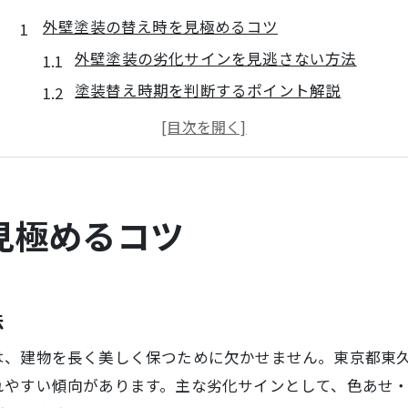
外壁塗装の替え時を見極めるコツ
外壁塗装の劣化サインを見逃さない方法
塗装替え時期を判断するポイント解説
東京都の気候と塗装時期の関係性とは
外壁塗装の耐用年数と理想的な周期
塗装替えのタイミングで損をしないコツ
東京都の塗装費用目安とその内訳
見極めるコツ
塗装費用の内訳と見積もりで注目すべき点
東京都の塗装相場と全国との差を比較
塗装の坪単価や工事項目ごとの費用一覧
法
塗料グレード別の塗装費用の違いとは
は、建物を長く美しく保つために欠かせません。東京都東
外壁塗装に含まれる付帯工事の費用を解説
れやすい傾向があります。主な劣化サインとして、色あせ