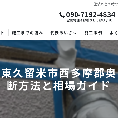
塗装の替え時
090-7192-4834
営業電話はお断りしております。
プト
施工までの流れ
代表あいさつ
施工事例
よ
都東久留米市西多摩郡奥
断方法と相場ガイド